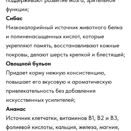
поддерживают развитие мозга, зрительной
Content Oriented Web
функции;
Make great presentations, longreads, and landing pages, as well as photo
stories, blogs, lookbooks, and all other kinds of content oriented projects.
Сибас
Низкокалорийный источник животного белка
и полиненасыщенных кислот, которые
укрепляют память, восстанавливают кожные
покровы, делают шерсть крепкой и блестящей;
Овощной бульон
Придает корму нежную консистенцию,
повышает его вкусовую и ароматическую
привлекательность без добавления
искусственных усилителей;
Ананас
Источник клетчатки, витаминов B1, B2 и B3,
фолиевой кислоты, кальция, железа, магния,