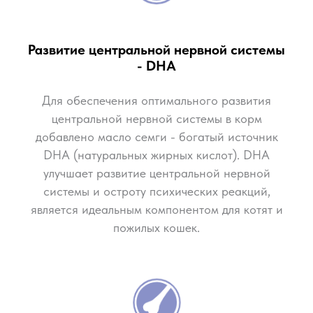
Content Oriented Web
Развитие центральной нервной системы
Make great presentations, longreads, and landing pages, as well as photo
- DHA
stories, blogs, lookbooks, and all other kinds of content oriented projects.
Для обеспечения оптимального развития
центральной нервной системы в корм
добавлено масло семги - богатый источник
DHA (натуральных жирных кислот). DHA
улучшает развитие центральной нервной
системы и остроту психических реакций,
является идеальным компонентом для котят и
пожилых кошек.